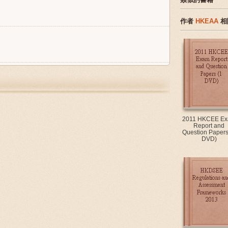
作者
HKEAA
相
2011 HKCEE E
Report and
Question Papers
DVD)