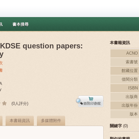
訊
書本搜尋
本書籍資訊
HKDSE question papers:
y
ACNO
索書號
次
書
館藏位置
借閱分類
A
ISBN
y
出版商
(0人評分)
出版年份
版本
本書籍資訊
多媒體附件
關鍵字
(0)
類似的書籍