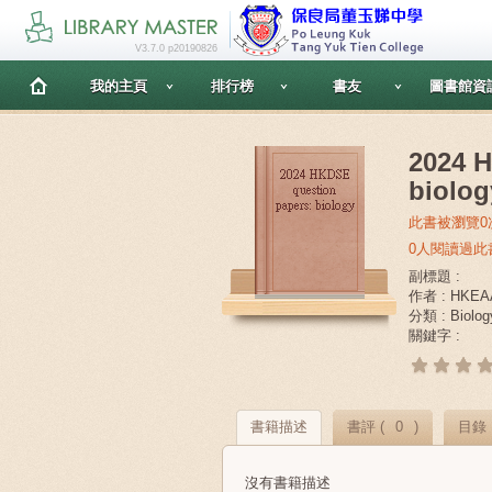
V3.7.0 p20190826
我的主頁
排行榜
書友
圖書館資
2024 
biolog
此書被瀏覽0
0人閱讀過此
副標題 :
作者 : HKEA
分類 : Biolog
關鍵字 :
書籍描述
書評 (
0
)
目錄
沒有書籍描述