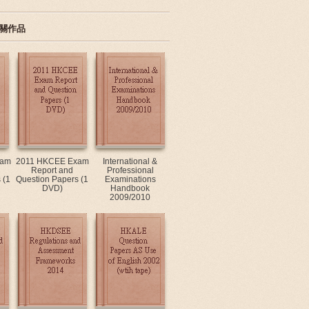
關作品
xam
2011 HKCEE Exam
International &
Report and
Professional
 (1
Question Papers (1
Examinations
DVD)
Handbook
2009/2010