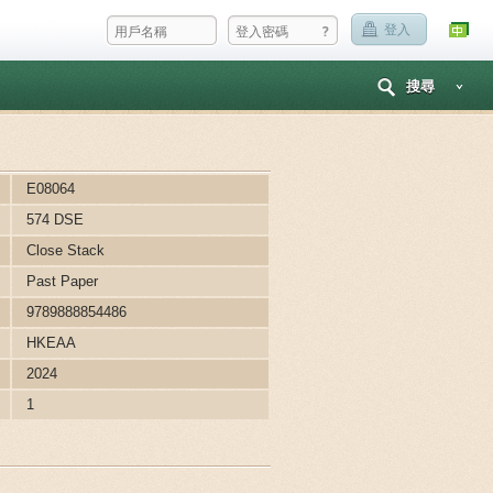
?
登入
搜尋
E08064
574 DSE
Close Stack
Past Paper
9789888854486
HKEAA
2024
1