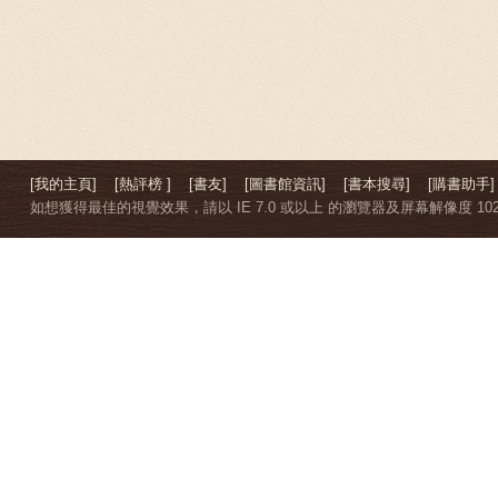
[我的主頁]
[熱評榜 ]
[書友]
[圖書館資訊]
[書本搜尋]
[購書助手]
如想獲得最佳的視覺效果，請以 IE 7.0 或以上 的瀏覽器及屏幕解像度 1024 