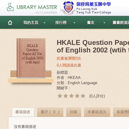
V3.7.0 p20190826
我的主頁
排行榜
書友
圖書館資
HKALE Question Pape
of English 2002 (wtih 
此書被瀏覽0次
0人閱讀過此書
副標題 :
作者 : HKEAA
分類 : English Language
關鍵字 :
(0人評分)
書籍描述
書評 (
0
)
目錄
本書籍資訊
多媒體
沒有書籍描述