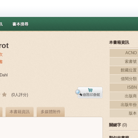
訊
書本搜尋
本書籍資訊
rot
ACNO
次
索書號
書
館藏位置
Dahl
借閱分類
y
ISBN
(0人評分)
出版商
出版年份
本書籍資訊
多媒體附件
版本
關鍵字
(0)
類似的書籍