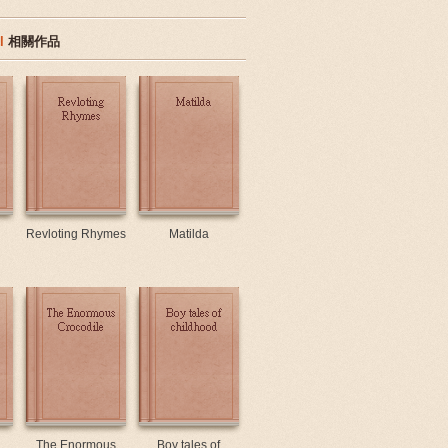
l
相關作品
Revloting Rhymes
Matilda
The Enormous
Boy tales of