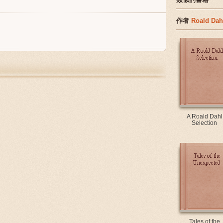
作者
Roald Dah
A Roald Dahl
Selection
Tales of the