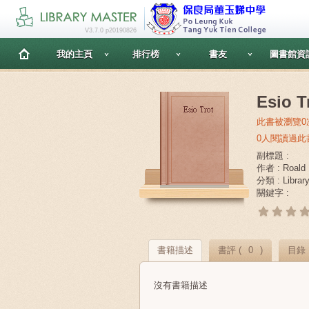
V3.7.0 p20190826
我的主頁
排行榜
書友
圖書館資
Esio T
此書被瀏覽0
0人閱讀過此
副標題 :
作者 : Roald 
分類 : Librar
關鍵字 :
書籍描述
書評 (
0
)
目錄
沒有書籍描述