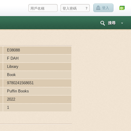
?
登入
搜尋
E08088
F DAH
Library
Book
9780241568651
Puffin Books
2022
1