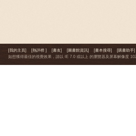
[我的主頁]
[熱評榜 ]
[書友]
[圖書館資訊]
[書本搜尋]
[購書助手]
如想獲得最佳的視覺效果，請以 IE 7.0 或以上 的瀏覽器及屏幕解像度 1024 