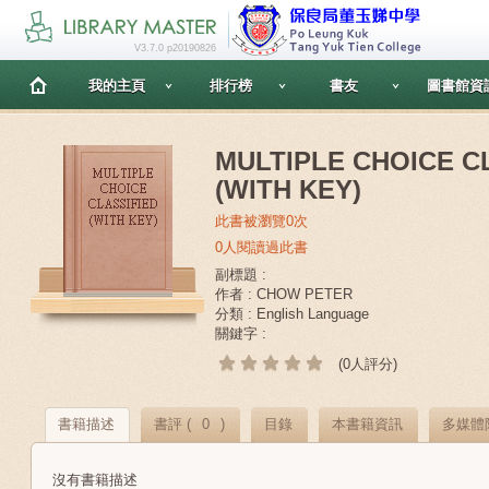
V3.7.0 p20190826
我的主頁
排行榜
書友
圖書館資
MULTIPLE CHOICE C
(WITH KEY)
此書被瀏覽0次
0人閱讀過此書
副標題 :
作者 : CHOW PETER
分類 : English Language
關鍵字 :
(0人評分)
書籍描述
書評 (
0
)
目錄
本書籍資訊
多媒體
沒有書籍描述