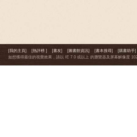
[我的主頁]
[熱評榜 ]
[書友]
[圖書館資訊]
[書本搜尋]
[購書助手]
如想獲得最佳的視覺效果，請以 IE 7.0 或以上 的瀏覽器及屏幕解像度 1024 