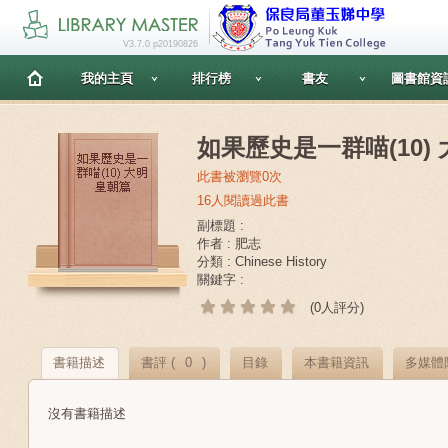
V3.7.0 p20190826
我的主頁
排行榜
書友
圖書館資
如果歷史是一群喵(10)
此書被瀏覽0次
16人閱讀過此書
副標題 :
作者 : 肥志
分類 : Chinese History
關鍵字 :
(0人評分)
書籍描述
書評 (
0
)
目錄
本書籍資訊
多媒體
沒有書籍描述