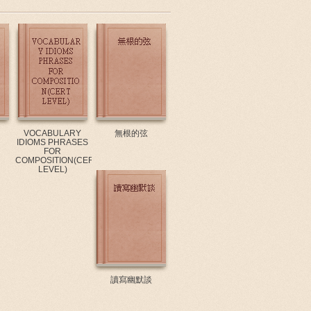
VOCABULARY
無根的弦
IDIOMS PHRASES
FOR
COMPOSITION(CERT
LEVEL)
讀寫幽默談