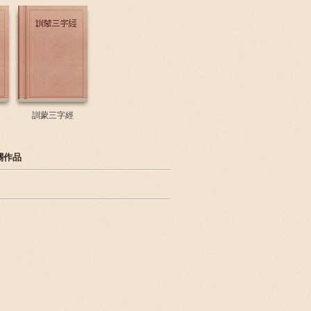
訓蒙三字經
關作品