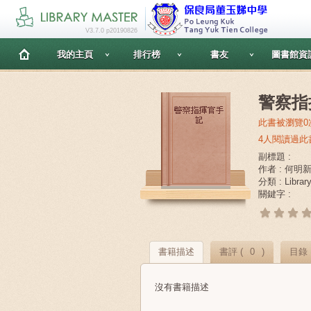
V3.7.0 p20190826
我的主頁
排行榜
書友
圖書館資
警察指
此書被瀏覽0
4人閱讀過此
副標題 :
作者 : 何明
分類 : Librar
關鍵字 :
書籍描述
書評 (
0
)
目錄
沒有書籍描述