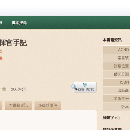
訊
書本搜尋
本書籍資訊
揮官手記
ACNO
次
索書號
書
館藏位置
新
借閱分類
y
ISBN
(0人評分)
出版商
出版年份
本書籍資訊
多媒體附件
版本
關鍵字
(0)
類似的書籍