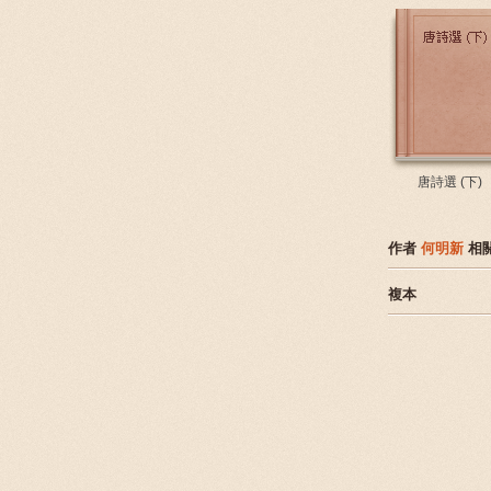
唐詩選 (下)
作者
何明新
相
複本