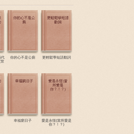
兩代
你的心不是公廁
更輕鬆學短語動詞
(世
幸福窮日子
愛是永恆(當所愛是
你？！？)