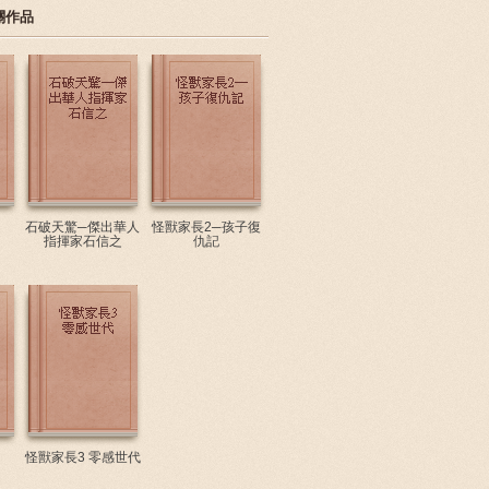
關作品
石破天驚─傑出華人
怪獸家長2─孩子復
指揮家石信之
仇記
怪獸家長3 零感世代