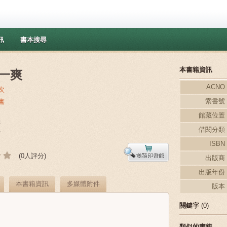
訊
書本搜尋
本書籍資訊
一爽
ACNO
次
索書號
書
館藏位置
妍
借閱分類
y
ISBN
(0人評分)
出版商
出版年份
本書籍資訊
多媒體附件
版本
關鍵字
(0)
類似的書籍