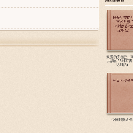
親愛的安德烈─
共讀的36封家書
紀對話)
今日阿婆金句