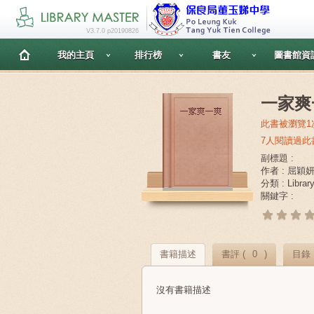
V3.7.0 p20190826
我的主頁
排行榜
書友
圖書館資
一家爽
此書被瀏覽1
7人閱讀過此
副標題 :
作者 : 屈穎
分類 : Librar
關鍵字 :
書籍描述
書評 (
0
)
目錄
沒有書籍描述