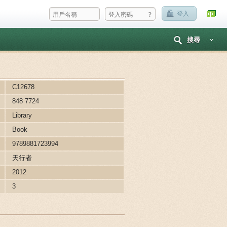
?
登入
搜尋
C12678
848 7724
Library
Book
9789881723994
天行者
2012
3