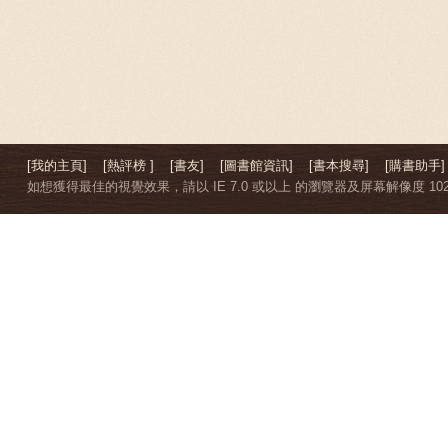
[我的主頁]
[熱評榜 ]
[書友]
[圖書館資訊]
[書本搜尋]
[購書助手]
如想獲得最佳的視覺效果，請以 IE 7.0 或以上 的瀏覽器及屏幕解像度 1024 