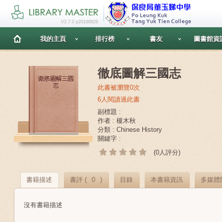
V3.7.0 p20190826
我的主頁
排行榜
書友
圖書館資
徹底圖解三國志
此書被瀏覽0次
6人閱讀過此書
副標題 :
作者 : 榎木秋
分類 : Chinese History
關鍵字 :
(0人評分)
書籍描述
書評 (
0
)
目錄
本書籍資訊
多媒體
沒有書籍描述