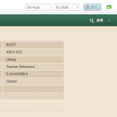
?
登入
搜尋
B2337
428.6 ESC
Library
Teacher Reference
0-19-424338-9
Oxford