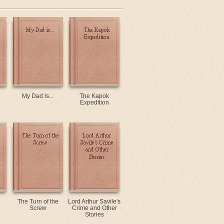
My Dad is...
The Kapok
Expedition
The Turn of the
Lord Arthur Savile's
Screw
Crime and Other
Stories