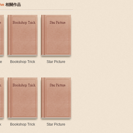
ohn
相關作品
he
Bookshop Trick
Star Picture
k
Bookshop Trick
Star Picture