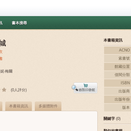
訊
書本搜尋
本書籍資訊
城
ACNO
次
索書號
書
館藏位置
芬妮‧梅爾
借閱分類
ISBN
(0人評分)
出版商
出版年份
本書籍資訊
多媒體附件
版本
關鍵字
(0)
類似的書籍