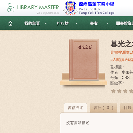
V3.7.0 p20190826
我的主頁
排行榜
書友
圖書館資
暮光之
此書被瀏覽1
5人閱讀過此
副標題 :
作者 : 史蒂
分類 : CRS
關鍵字 :
書籍描述
書評 (
0
)
目錄
沒有書籍描述