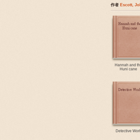
作者
Escott, J
Hannah and t
Huni cane
Detective Wor