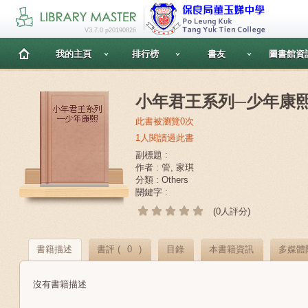
V3.7.0 p20190826
我的主頁
排行榜
書友
圖書館資
小年君王系列─少年康
此書被瀏覽0次
1人閱讀過此書
副標題 :
作者 : 管, 家琪
分類 : Others
關鍵字 :
(0人評分)
書籍描述
書評 (
0
)
目錄
本書籍資訊
多媒體
沒有書籍描述