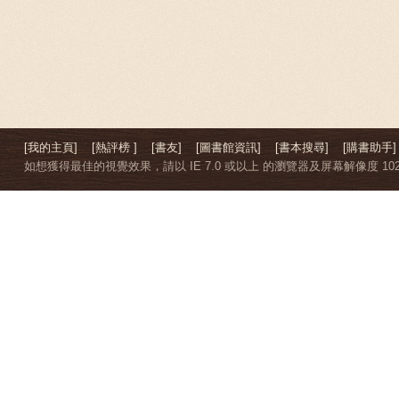
[我的主頁]
[熱評榜 ]
[書友]
[圖書館資訊]
[書本搜尋]
[購書助手]
如想獲得最佳的視覺效果，請以 IE 7.0 或以上 的瀏覽器及屏幕解像度 1024 