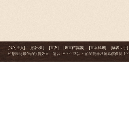
[我的主頁]
[熱評榜 ]
[書友]
[圖書館資訊]
[書本搜尋]
[購書助手]
如想獲得最佳的視覺效果，請以 IE 7.0 或以上 的瀏覽器及屏幕解像度 1024 