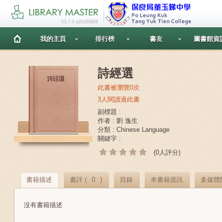
V3.7.0 p20190826
我的主頁
排行榜
書友
圖書館資
詩經選
此書被瀏覽0次
3人閱讀過此書
副標題 :
作者 : 劉 逸生
分類 : Chinese Language
關鍵字 :
(0人評分)
書籍描述
書評 (
0
)
目錄
本書籍資訊
多媒體
沒有書籍描述