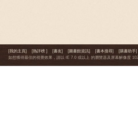
[我的主頁]
[熱評榜 ]
[書友]
[圖書館資訊]
[書本搜尋]
[購書助手]
如想獲得最佳的視覺效果，請以 IE 7.0 或以上 的瀏覽器及屏幕解像度 1024 