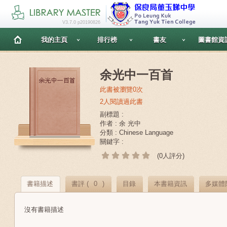
V3.7.0 p20190826
我的主頁
排行榜
書友
圖書館資
余光中一百首
此書被瀏覽0次
2人閱讀過此書
副標題 :
作者 : 余 光中
分類 : Chinese Language
關鍵字 :
(0人評分)
書籍描述
書評 (
0
)
目錄
本書籍資訊
多媒體
沒有書籍描述