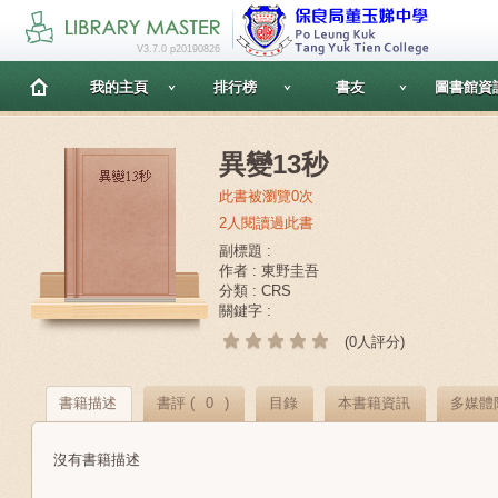
V3.7.0 p20190826
我的主頁
排行榜
書友
圖書館資
異變13秒
此書被瀏覽0次
2人閱讀過此書
副標題 :
作者 : 東野圭吾
分類 : CRS
關鍵字 :
(0人評分)
書籍描述
書評 (
0
)
目錄
本書籍資訊
多媒體
沒有書籍描述