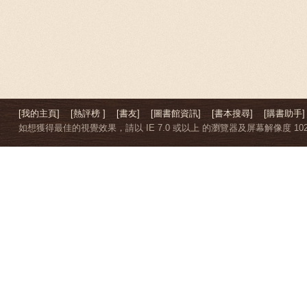
[我的主頁]
[熱評榜 ]
[書友]
[圖書館資訊]
[書本搜尋]
[購書助手]
如想獲得最佳的視覺效果，請以 IE 7.0 或以上 的瀏覽器及屏幕解像度 1024 