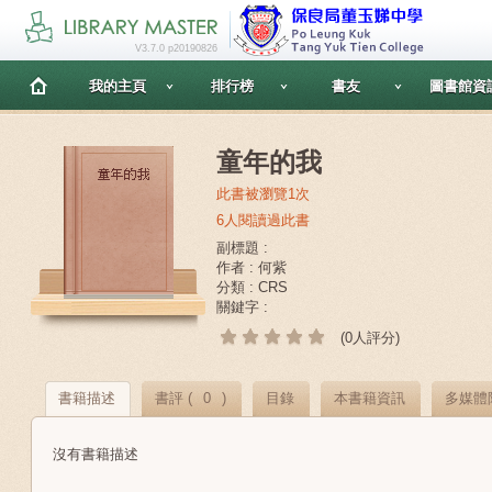
V3.7.0 p20190826
我的主頁
排行榜
書友
圖書館資
童年的我
此書被瀏覽1次
6人閱讀過此書
副標題 :
作者 : 何紫
分類 : CRS
關鍵字 :
(0人評分)
書籍描述
書評 (
0
)
目錄
本書籍資訊
多媒體
沒有書籍描述