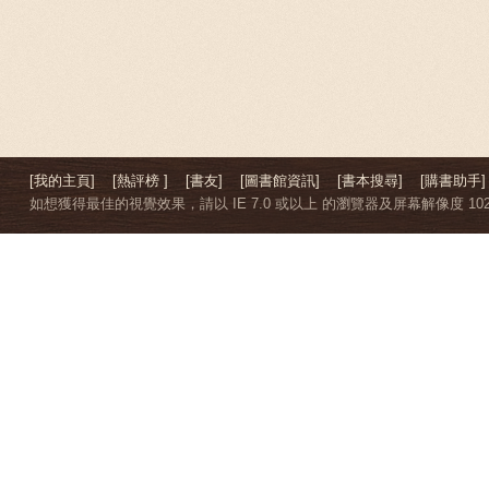
[我的主頁]
[熱評榜 ]
[書友]
[圖書館資訊]
[書本搜尋]
[購書助手]
如想獲得最佳的視覺效果，請以 IE 7.0 或以上 的瀏覽器及屏幕解像度 1024 