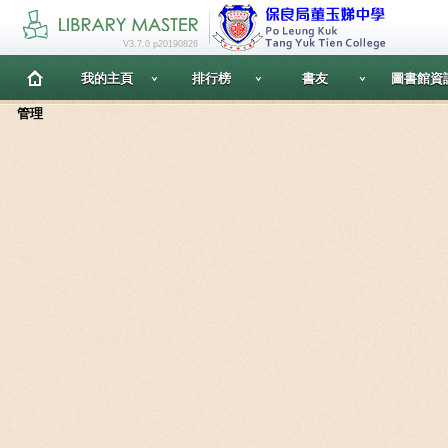
V3.7.0 p20190826
我的主頁
排行榜
書友
圖書館資
管理