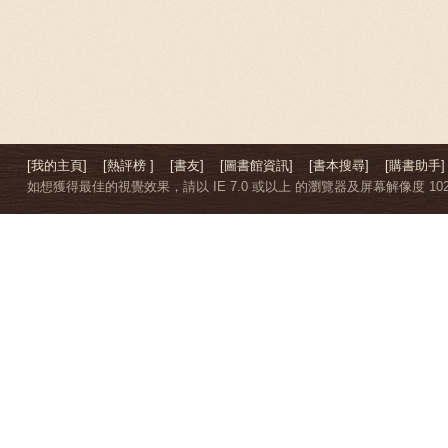
[我的主頁]
[熱評榜 ]
[書友]
[圖書館資訊]
[書本搜尋]
[購書助手]
如想獲得最佳的視覺效果，請以 IE 7.0 或以上 的瀏覽器及屏幕解像度 1024 