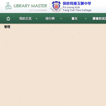
V3.7.0 p20190826
我的主頁
排行榜
書友
圖書館資
管理