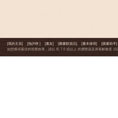
[我的主頁]
[熱評榜 ]
[書友]
[圖書館資訊]
[書本搜尋]
[購書助手]
如想獲得最佳的視覺效果，請以 IE 7.0 或以上 的瀏覽器及屏幕解像度 1024 