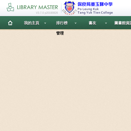
V3.7.0 p20190826
我的主頁
排行榜
書友
圖書館資
管理